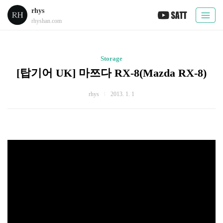
rhys
rhyshan.com
Storage
[탑기어 UK] 마쯔다 RX-8(Mazda RX-8)
rhys
2013. 1. 1