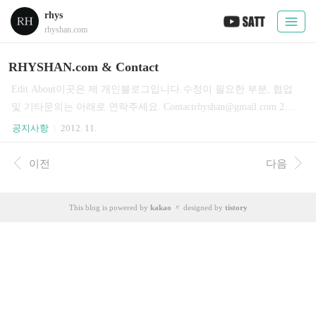
rhys
rhyshan.com
RHYSHAN.com & Contact
Edit About이곳은 제 개인블로그입니다.수정이 필요한 부분, 협업
및 기타문의는 아래로 연락주세요. Contactrhyshan@gmail.com 201
2. 10. 26. FRI FILEBANK: rhyshan.com [Windows 10] 개인적인 윈
공지사항
2012. 11.
도우10 설치 순서 [PUBG] 배그 그래픽/윈도우 최적화: 3D 설정, 스
팀 시작옵션, HPET, 디스코드, FXXA, FPS [CS 1.6] XJ.eu Kreedz T
이전
다음
utorial by faker: 들어가는 말 윈도우7, 마우스 오버클럭: 폴링레이
트/폴링률 500hz 변경방법 CFG70 리뷰 #4, 체험기간을 마치며: 삼
This blog is powered by
kakao
〃 designed by
tistory
성 커브드 퀀텀닷 게이밍 모니터 [acbillar] 제각돌리기(하쿠) 강좌:
볼라-이픽토 시스템(Sistemas Bola-Efect..