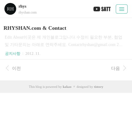
rhys
rhyshan.com
RHYSHAN.com & Contact
Edit About이곳은 제 개인블로그입니다.수정이 필요한 부분, 협업
및 기타문의는 아래로 연락주세요. Contactrhyshan@gmail.com 201
2. 10. 26. FRI FILEBANK: rhyshan.com [Windows 10] 개인적인 윈
공지사항
2012. 11.
도우10 설치 순서 [PUBG] 배그 그래픽/윈도우 최적화: 3D 설정, 스
팀 시작옵션, HPET, 디스코드, FXXA, FPS [CS 1.6] XJ.eu Kreedz T
이전
다음
utorial by faker: 들어가는 말 윈도우7, 마우스 오버클럭: 폴링레이
트/폴링률 500hz 변경방법 CFG70 리뷰 #4, 체험기간을 마치며: 삼
This blog is powered by
kakao
〃 designed by
tistory
성 커브드 퀀텀닷 게이밍 모니터 [acbillar] 제각돌리기(하쿠) 강좌:
볼라-이픽토 시스템(Sistemas Bola-Efect..