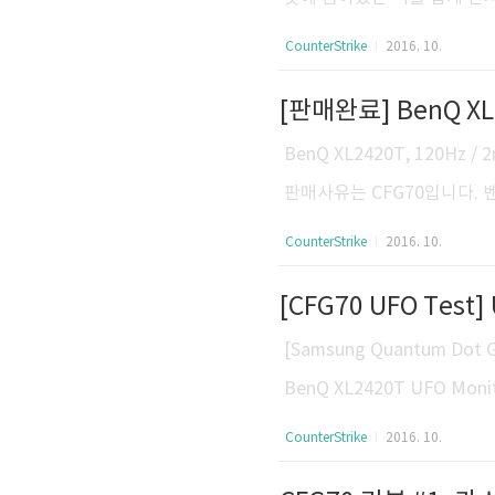
을 듯 하고, 이전 캡쳐와 비
CounterStrike
2016. 10.
어두운 홀, 그리고 de_tr
[판매완료] BenQ XL
밑이 잘 안보인단 사람이 많았
큼, 이 부분을 확실히 챙겼었습니
BenQ XL2420T, 120H
sung CFG70] Black Equaliz
판매사유는 CFG70입니다. 벤큐
기, 삼성 퀀텀닷 게이밍 모니터
CounterStrike
2016. 10.
에 위치합니다. 이를 본체와 연결하
[CFG70 UFO Test
VI 케이블, 전원 케이블 구
연락주세요. rhyshan@gm
[Samsung Quantum Dot Ga
S:GO] 카스:글옵 프로게이머
BenQ XL2420T UFO Monito
om/#test=ghosting&back
CounterStrike
2016. 10.
ttp://www.testufo.com/