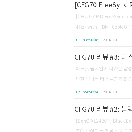
[CFG70 FreeSyn
는 웰컴라이트 역할만으로 존
9: 다시 생각해보니 PC와 
[CFG70 AMD FreeSync Ran
420T의 HAS 스탠드에는 
4Hz) with HDMI CableOF
기능은 인풋렉에 영향을 주지 않습니다
CounterStrike
2016. 10.
chnologies/technologi
CFG70 리뷰 #3: 디
랙 이퀄라이저 테스트(Black Equ
FG70 / C27FG70 본 포스팅은
어느덧 출시일이 다가온 삼성전
단한 모니터 테스트를 해봤습니다. h
4FG70) / Samsung LC2
CounterStrike
2016. 10.
7F591(VA). [CFG70] s
CFG70 리뷰 #2: 블
했습니다. 먼저 빛샘(Backligh
옅은 플리커 현상. [CFG70] sR
[BenQ XL2420T] Blac
곳에 숨어있는 적을 쉽게 인