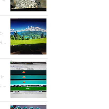
2의
열차
만
Sam
다.
봉
좌측
 D
만원
[C
Hz
o.c
3: h
oto