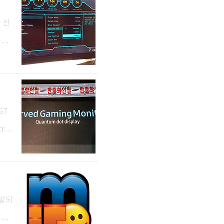
..
 선
는데
지네
니다.
FG7
G7
cre
깊게
 &
 와이
I,
개발되
많은