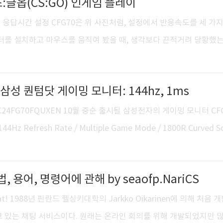
카스:글옵(CS:GO) 인게임 플레이
=960&pursuit=0&height=-1 ↑GoPro Hero Session 1080p60fps,
] 응답시간 설정 CFG70은 위 사진처럼, 설정에서 반응속도를 세 가지
니터를 설치하고 마우스를 움직여 봤을 때, 생각보다 끈적거려 당황했
모니터 성능을 끌어올릴 수 있었습니다. 대신 그만큼 모니터가 어두워
수 있습니다. 밝기와 바꾼 성능이 궁금했기에, 카스 봇부터 잡아봤습
 삼성 퀀텀닷 게이밍 모니터: 144hz, 1ms
입니다. BenQ XL2420T(120Hz, GTG 2ms) vs Samsung C
일반 모니터
0] LC24FG70FQUXEN 10월 중순 출시될 삼성전자의 게이밍 모니터 CF
144Hz Refresh Rate / Multiple Game Mode / 1800R Curved S
splay] 먼저 사용해 볼 수 있는 좋은 기회를 얻었습니다. 곡률은 1800R. 
 조립설명서 본격적인 게이밍용으로 출시되는 모델은 CFG70(24인치)
, 용어, 명령어에 관해 by seaofp.NariCS
다. 함께 출시되는 CFG791은 100Hz / 4ms로 스펙이 보다 낮지만,
. 문명6 같은 광활한 맵을 담기에 적합합니다. 동봉된 케이블은 HDM
ay Chat! 1988년 핀란드 헬싱키대학의 Jarkko Oikarinen에 의해 처음 
고 있는 채팅 서비스이다. 원래는 온라인 회의를 위해 개발되었지만 