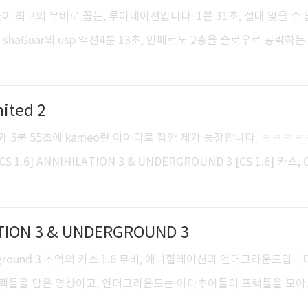
 카서들이 최고의 무비로 꼽는, 루이네이션입니다. 1분 31초, 절대 잊을 수
초, shaGuar의 usp 액션4분 13초, 인페르노 2층을 슬로우로 공략하는
데글 프랙 하나같이 명장면 뿐이네요. 언더그라운드.. 애니힐레이션.. 폰
 찾아봤는데, 모든 장면 하나하나 머리에 그대로 남아있네요. 어 이 
nited 2
봤습니다. [CS 1.6] ANNIHILATION 3 & UNDERGROUND 3 
q의 프랙타스틱3, FRAGTASTIC III
 13초와 5분 55초에 kameo란 아이디로 잠깐 제가 등장합니다. ㅋㅋㅋ
6] ANNIHILATION 3 & UNDERGROUND 3 [CS 1.6] 카스, C
ry & info
ATION 3 & UNDERGROUND 3
Underground 3 추억의 카스 1.6 무비, 애니힐레이션과 언더그라운드입니
랙들을 담은 영상이고, 언더그라운드는 아마추어들의 프랙들을 모아