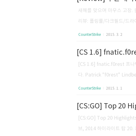
패드, 폴링레이트, 가속 사용
새해를 맞으며 마우스 고장. 
니다. 일부 선수는 게이밍용 .
리뷰: 폴링률/다크필드/드라
수입/벌크가 아닌 정품이 고장
CounterStrike
2015. 3. 2
로운 마우스를 써볼 겸 G60
[CS 1.6] fnati
1-24 한전빌딩 6층, 02-3
시간] 월-금: 09:00 AM ~ 0
[CS 1.6] fnatic.f0
준) 트래킹, 반응성, 이동성, 
다. Patrick "f0rest" Lindb
bi - BMX (Moulinex remix
CounterStrike
2015. 1. 1
natic.MSi 포레스트(f0rest)
[CS:GO] Top 20 Hig
[CS:GO] Top 20 Highl
브, 2014 하이라이트 탑 20.