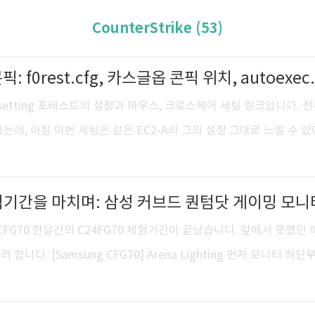
CounterStrike (53)
rest setting 포레스트의 설정과 마우스, 크로스헤어 세팅 링크입니다. 
는데, 마침 이번 세팅은 같은 EC2-A라 그의 설정 그대로 느낄 수 있
-tickrate 128 -freq 144 ASUS ROG Swift PG248Q / XTRFY X
 HyperX Cloud 2 / XTRFY XTP1-L4-NiP-IT 포레 콘픽 기반으로 새
 체험기간을 마치며: 삼성 커브드 퀀텀닷 게이밍 모니
스트 삼아 미니더스트에서 윙맨모드로 봇 잡다보니 시간이 훅 가네요. 
에서 새로운 위치로 옮겨졌습니다. C:\Program Files (x86)\S
CFG70 한달간의 C24FG70 체험기간이 끝났습니다. 앞에서 못했던 
니다. [Samsung CFG70] Arena Lighting 먼저 모니터 하단
팅입니다. 굳이 모니터를 거쳐 소리를 출력할 일 없어, 소리에 감응
 제게 사실 무용지물입니다. 그렇지만 모니터를 끄고 켤때 주변을 은은히 