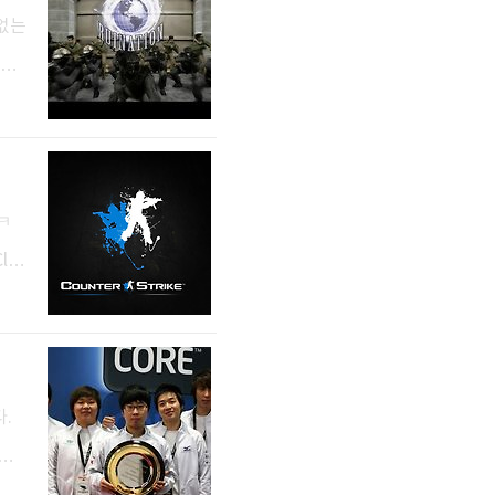
 없는
 테
드필
프랙
[C
ㅋㅋ
lan
다.
놓