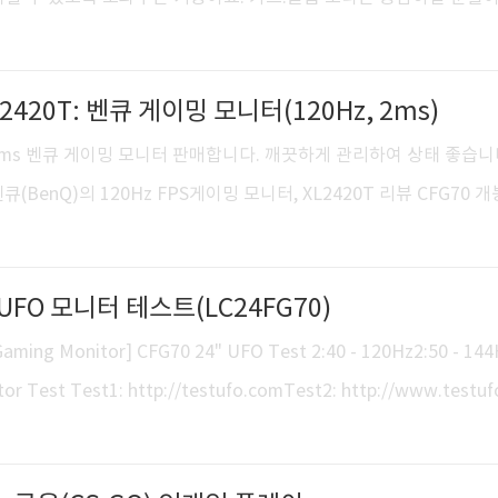
교도 할 겸, 이제는 고전게임인 카스온라인을 설치했습니다. de_dust
ain의 열차 아래 그림자가 드리우는 부분을 촬영했습니다. 트레인에서 
2420T: 벤큐 게이밍 모니터(120Hz, 2ms)
었지요. BenQ XL2420T는 카스 프로게이머들이 개발에 참여했던 
다. 벤큐(BenQ)의 120Hz FPS게이밍 모니터, XL2420T 리뷰 [
z / 2ms 벤큐 게이밍 모니터 판매합니다. 깨끗하게 관리하여 상태 좋습니
er Test: de_du..
(BenQ)의 120Hz FPS게이밍 모니터, XL2420T 리뷰 CFG70 개
: 144hz, 1ms 모니터를 정면으로 바라봤을 때, USB 포트 두개가 
기 위한 USB 케이블, BenQ S-Switch S-Switch, 모니터 본체,
] UFO 모니터 테스트(LC24FG70)
성입니다. 박스 없습니다. 직거래 원합니다. 신분당선 광교중앙역. 24
ail.com 판매완료 삼성 퀀텀닷 게이밍모니터 후기: 체험기간을 마치며 
ming Monitor] CFG70 24" UFO Test 2:40 - 120Hz2:50 - 144
들의 마우스는? 키..
r Test Test1: http://testufo.comTest2: http://www.testuf
ground=004040&separation=1000&pps=960&pursuit=0Test
#test=mprtTest4: http://www.testufo.com/#test=photo&ph