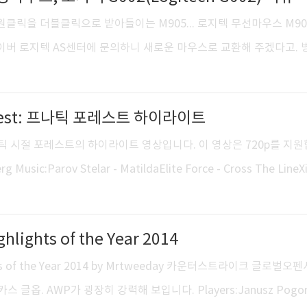
여부, 키보드, 헤드셋, 모니터 해상도/주사율 등 많은 정보를 담아놓
원클릭을 더블클릭으로 받아들이는 M905... 로지텍 무선마우스 M90
.
이버 로지텍 AS센터에 문의하니 새로운 마우스로 교환해 주겠다고. 
날 경우 비슷한 가격대의 마우스로 교환 가능. M905 재고가 없길래,
2로 신청했구요. TG삼보컴퓨터 사당센터서울특별시 동작구 사당1동 
c.f0rest: 프나틱 포레스트 하이라이트
463-3582 사당역 10번 출구에 위치한 로지텍 사당 AS센터. [접수센터
6:00 PM, 토: 09:00 AM ~ 12:00 PM(일요일 및 공휴일 제외, 150127
rest 프나틱 시절 포레스트의 하이라이트 영상입니다. 이 영상은 720p를 지
내구성, 배터리 수명 및 무선 ..
erg Music:Parov Stelar - MatildaElite Force - Cross The LineX
)Glenn Morrison - Contact [CS 1.6] Na`Vi 마케로프(markeloff) v
: de_dust2
hlights of the Year 2014
ights of the Year 2014 by Mrtweeday 카운터스트라이크 글로벌오펜
 카스 글옵. AWP가 굉장히 강력해 보입니다. Players:Janusz Pogor