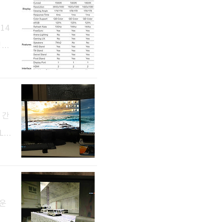
10
XL2
~14
리싱크
-te
, 블
24
 간
LC2
 C2
선택
0T의
두운
 많