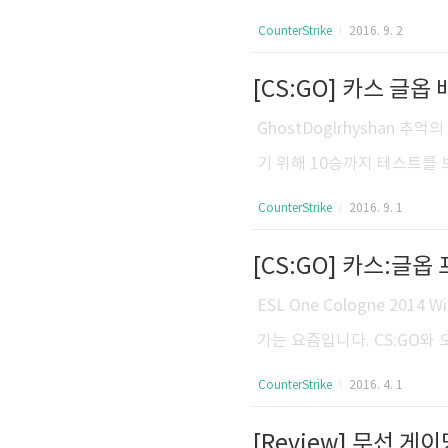
발전을 거듭하였고, 여러 BB
CounterStrike
2016. 9. 2
떠한 주제에 대해서도 전세계
[CS:GO] 카스 글옵
당에서 한분야에 관심이 있는
할 수 있다. 이곳 저곳 서로
GhostDoglrhyshan 추
도 있다. 파일전송, 개인화된 
기 위해 10승까지 테스트를 보
s 마지막 라운드의 프랙입니다. 1 - Wi
CounterStrike
2016. 9. 1
9 - Win 10 - Win 11 -
0승 2무, 운 좋게도 무패! [Count
옵 프로게이머들의 마우스는? 
ESL One Cologne 2014 
가는 요즘입니다. CS:GO와 오
ighlights of the Year
CounterStrike
2016. 4. 1
우스를 사용하고 있을까? 궁금
[Review] 무선 게이
없거든요. 익스 3.0을 다시