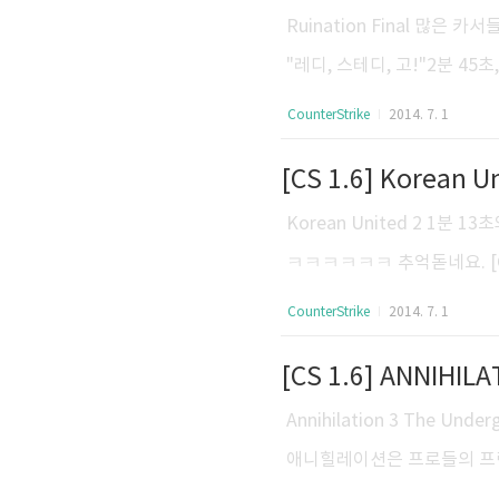
Ruination Final 많은
"레디, 스테디, 고!"2분 45
러7분 35초, HeatoN의 
CounterStrike
2014. 7. 1
러.. 추억의 영상들을 간만에
[CS 1.6] Korean U
스퐌이다, 섀규어다! 하며 즐겁게 
ounterStrike 1.6] PANI
Korean United 2 1분
ㅋㅋㅋㅋㅋㅋ 추억돋네요. [CS 1.
'GhostDog(고스트독)' Histo
CounterStrike
2014. 7. 1
[CS 1.6] ANNIHIL
Annihilation 3 The 
애니힐레이션은 프로들의 프