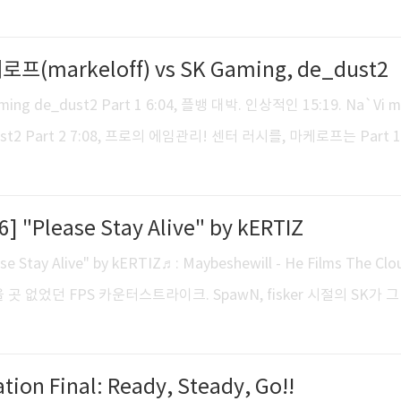
athias Lauridsen - "MSL" (Reason Gaming)Mikail Bill - "Maikel
osław Jarząbkowski - "pasha" (Virtus.Pro)Dan Madesclaire - 
케로프(markeloff) vs SK Gaming, de_dust2
son - "KRiMZ" (fnatic)Edouard Dubourdeaux - "SmithZz" (LD
aming de_dust2 Part 1 6:04, 플뱅 대박. 인상적인 15:19. Na`Vi m
_dust2 Part 2 7:08, 프로의 에임관리! 센터 러시를, 마케로프는 Part 
rt 2의 8:15에서 실패하는 모습. [CS 1.6] Na`Vi 마케로프(marke
est): de_dust2 [Counter-Strike 1.6] "Please Stay Alive" by 
6] "Please Stay Alive" by kERTIZ
ase Stay Alive" by kERTIZ♬: Maybeshewill - He Films The Clo
잡을 곳 없었던 FPS 카운터스트라이크. SpawN, fisker 시절의 SK가 
I markeloff Please Stay Alive. [CStrike 1.6] Ruination Final:
1.6] ANNIHILATION 3 & UNDERGROUND 3
ation Final: Ready, Steady, Go!!