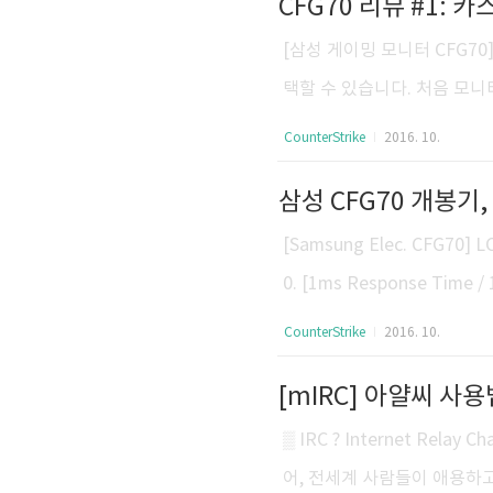
CFG70 리뷰 #1: 
=alien-invasion.png&pps
[삼성 게이밍 모니터 CFG70
택할 수 있습니다. 처음 모
요. 알고보니 이 옵션으로 
CounterStrike
2016. 10.
요. 이는 영상으로 확인하실 
삼성 CFG70 개봉기,
먼저 제 기존 모니터와 비교한 결론
0(144Hz, MPRT 1ms) 
[Samsung Elec. CFG7
0. [1ms Response Time / 
en / Quantum Dot Di
CounterStrike
2016. 10.
포장된 느낌입니다. CFG7*
[mIRC] 아얄씨 사용법
CFG70(27인치) 두 모델입니
드 34인치로 눈이 시원하지요
▒ IRC ? Internet Rel
D..
어, 전세계 사람들이 애용하