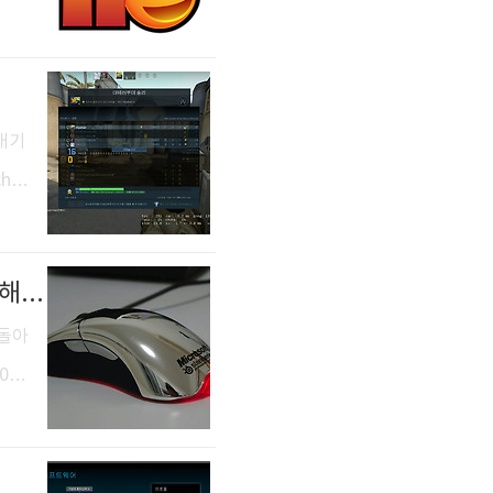
는 어
 강
라고
 수
 매기
he
raw
. 1
[CS:GO] 카스:글옵 프로게이머들의 마우스는? 키보드, 모니터, 센시, 해상도 리스트
:글
 돌아
0 H
 마
스가
우스