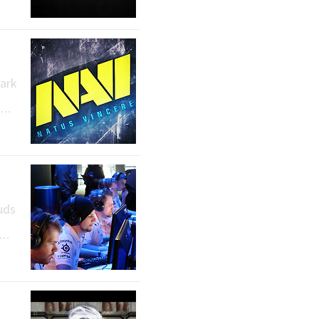
el
"ap
L..
ark
1의
lof
kER
uds
그립
 Re