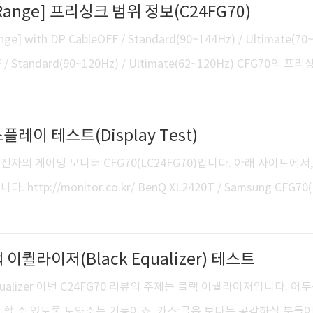
c Range] 프리싱크 범위 정보(C24FG70)
재의의가 충분합니다. 마감과 어우러져 꽤나 만족스럽습니다. +161
함께 플스/엑박 등 콘솔기기를 동시연결 해두었을 때 쓸모가 있겠네요. 
ge] with DP CableOFF / Standard(90~144Hz) / Ultimate(70
헤드셋을 걸어둘 수 있는 고리가 있습니다. 유용히 사용..
F / Standard(90~120Hz) / Ultimate(62~120Hz) CFG70의 프
. http://www.amd.com/en-us/innovations/software
es-gaming/freesync CFG70 리뷰 #4, 체험기간을 마치며 CFG70 리뷰
스플레이 테스트(Display Test)
alizer Test) / 디스플레이 테스트(Display Test) C34F791 / C
 ..
자의 게이밍 모니터 CFG70(LC24FG70)입니다. 아래 사이트에서,
ttp://monitor.co.kr/ BenQ XL2420T / Samsung CFG70(
7F591 테스트에 사용된 세 모니터입니다. XL2420T(TN), CFG70(VA),
RGB, 144Hz, Standard 수월한 색감비교를 위해 응답시간 Standard 
랙 이퀄라이저(Black Equalizer) 테스트
t Bleeding) 테스트. BenQ XL2420T Samsung CFG70 XL242
GB, 144Hz, Standard → Fastest 밝기..
k Equalizer 이번 C24FG70 리뷰의 주제는 블랙 이퀄라이저입니다. 어
지할 수 있도록 도와주는 기능이죠. 카스:글옵 보다는 공감하실 분들이