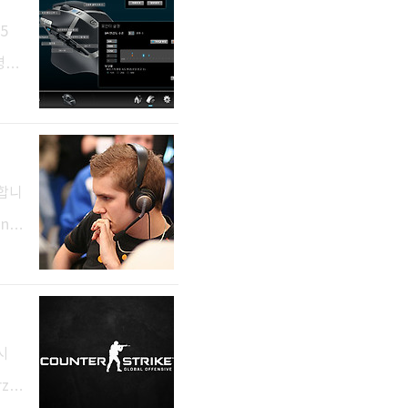
았습
5
병행
 새
103
 운영
 기
원합니
ino
s f
시
zel