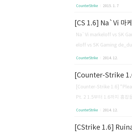
ski - "Snax" (Virtus.Pro)M
CounterStrike
2015. 1. 7
e" (Ninjas in Pyjamas)Jar
[CS 1.6] Na`Vi 마
EX" (Titan)Freddy Johans
Na`Vi markeloff vs SK G
eloff vs SK Gaming de
3:50에서 성공했으나 델판은 Pa
CounterStrike
2014. 12.
f) vs fnatic.MSi 포레스트(f0r
[Counter-Strike 1.
TIZ
[Counter-Strike 1.6] "Ple
Pt. 2 1.5부터 1.6까지 흠
습니다. SK/fnatic f0rest NAV
CounterStrike
2014. 12.
ady, Steady, Go!! [CS 
[CStrike 1.6] Ruin