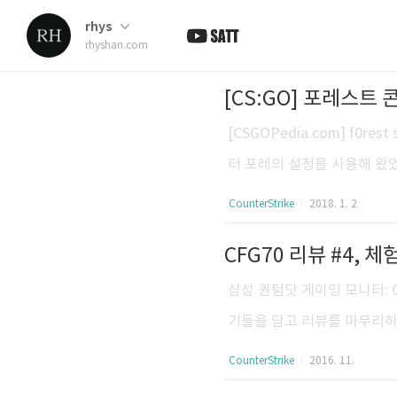
rhys
rhyshan.com
[CSGOPedia.com] f0
터 포레의 설정을 사용해 왔었
좋았습니다. launch options: 
CounterStrike
2018. 1. 2
R-LED / ZOWIE EC2-A /
CFG70 리뷰 #4,
은 제 콘픽도 담습니다. 테
그리고 글옵 콘픽 적용위치가 이전
삼성 퀀텀닷 게이밍 모니터: 
a..
기들을 담고 리뷰를 마무리하려 합
달린 푸른 조명, 아레나 라이
CounterStrike
2016. 11.
'Interactive' 기능은