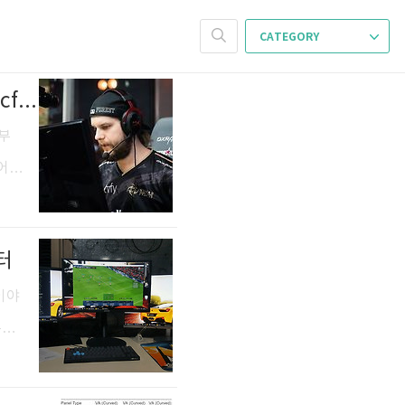
CATEGORY
[CS:GO] 포레스트 콘픽: f0rest.cfg, 카스글옵 콘픽 위치, autoexec.cfg 적용방법
전부
어
G1-
로 뽑
터
ㅎㅎ
te
이야
부에
한다는
밝혀주