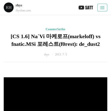
rhys
rhyshan.com
CounterStrike
[CS 1.6] Na`Vi 마케로프(markeloff) vs
fnatic.MSi 포레스트(f0rest): de_dust2
rhys
2013. 7. 5