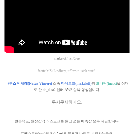
markeloff vs f0rest
fnatic.MSi Lindberg <f0rest>: sick stuff..
나투스 빈체레(
Natus Vincere)
소속
마케로프(
markeloff)
의
프나틱(fnatic)
을 상대
로 한
de_dust2 센터 AWP 압박 영상
입니다.
무시무시하네요.
반응속도, 월샷감각과 스모크를 뚫고 쏘는 예측샷 모두 대단합니다.
포레스트(f0rest)와 칸(
cArn)은 무조건 반피로 시작하는군요.