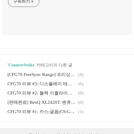
구독하기
'
CounterStrike
' 카테고리의 다른 글
[CFG70 FreeSync Range] 프리싱크 범위 정보(C24FG70)
(4)
CFG70 리뷰 #3: 디스플레이 테스트(Display Test)
(6)
CFG70 리뷰 #2: 블랙 이퀄라이저(Black Equalizer) 테스트
(0)
[판매완료] BenQ XL2420T: 벤큐 게이밍 모니터(120Hz, 2ms)
(0)
CFG70 리뷰 #1: 카스:글옵(CS:GO) 인게임 플레이
(1)
삼성 CFG70 개봉기, 삼성 퀀텀닷 게이밍 모니터: 144hz, 1ms
(1)
[mIRC] 아얄씨 사용법, 용어, 명령어에 관해 by seaofp.NariCS
(0)