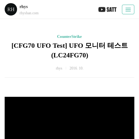
rhys
rhyshan.com
CounterStrike
[CFG70 UFO Test] UFO 모니터 테스트
(LC24FG70)
rhys
2016. 10.