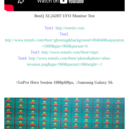
BenQ XL2420T UFO Monitor Test
Test1:
http://testufo.com
Test2:
http://www.testufo.com/#test=ghosting&background=004040&separation
=1000&pps=960&pursuit=0
Test3:
http://www.testufo.com/#test=mprt
Test4:
http://www.testufo.com/#test=photo&photo=alien-
invasion.png&pps=960&pursuit=0&height=-1
↑GoPro Hero Session 1080p60fps, ↓Samsung Galaxy S6.