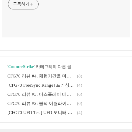
구독하기
'
CounterStrike
' 카테고리의 다른 글
CFG70 리뷰 #4, 체험기간을 마치며: 삼성 커브드 퀀텀닷 게이밍 모니터
(8)
[CFG70 FreeSync Range] 프리싱크 범위 정보(C24FG70)
(4)
CFG70 리뷰 #3: 디스플레이 테스트(Display Test)
(6)
CFG70 리뷰 #2: 블랙 이퀄라이저(Black Equalizer) 테스트
(0)
[CFG70 UFO Test] UFO 모니터 테스트(LC24FG70)
(4)
CFG70 리뷰 #1: 카스:글옵(CS:GO) 인게임 플레이
(1)
삼성 CFG70 개봉기, 삼성 퀀텀닷 게이밍 모니터: 144hz, 1ms
(1)