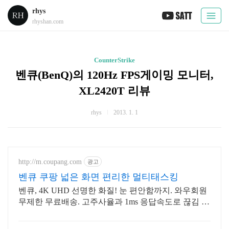
rhys
rhyshan.com
CounterStrike
벤큐(BenQ)의 120Hz FPS게이밍 모니터,
XL2420T 리뷰
rhys
2013. 1. 1
http://m.coupang.com
광고
벤큐 쿠팡 넓은 화면 편리한 멀티태스킹
벤큐, 4K UHD 선명한 화질! 눈 편안함까지. 와우회원
무제한 무료배송. 고주사율과 1ms 응답속도로 끊김 없
는 모니터, 오늘주문 내일도착 로켓배송.