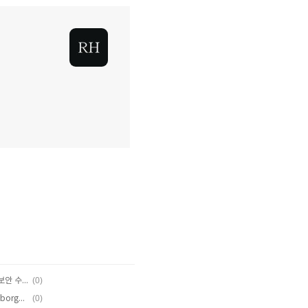
(0)
[AhnLab] 안랩이 권하는 아이폰/스마트폰 보안 수칙 10계명
(0)
[탑기어 UK] 람보르기니 무르시엘라고(Lamborghini Murcielago)