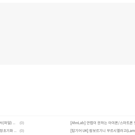
(0)
[MS Office Excel] 엑셀 확장자, 통합 문서(파일) 형식: xlsx, xlsm, xlsb, xltx, xml, xlam
(0)
[iPhone DFU] 아이폰, 아이튠즈에서 공장초기화 복구 방법