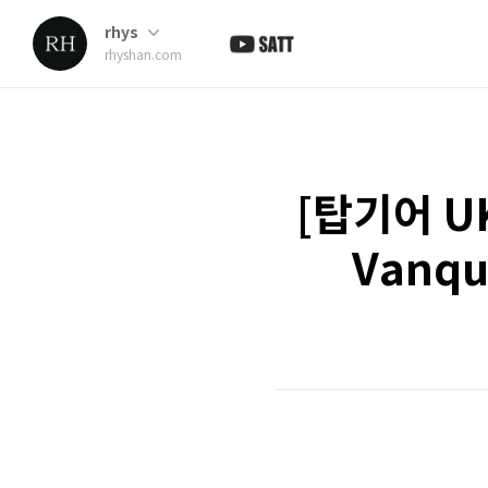
rhys
rhyshan.com
[탑기어 UK
Vanqu