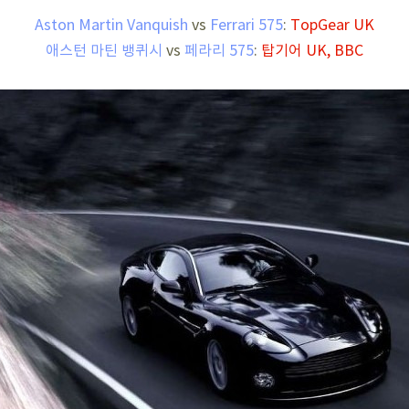
Aston Martin Vanquish
vs
Ferrari 575
:
TopGear UK
애스턴 마틴 뱅퀴시
vs
페라리 575
:
탑기어 UK, BBC