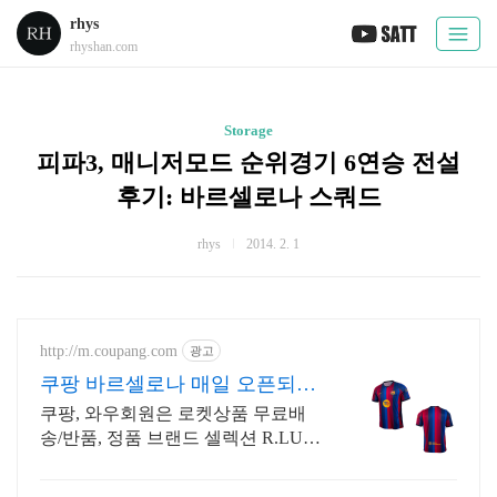
rhys
rhyshan.com
Storage
피파3, 매니저모드 순위경기 6연승 전설
후기: 바르셀로나 스쿼드
rhys
2014. 2. 1
http://m.coupang.com
광고
쿠팡 바르셀로나 매일 오픈되는
와우회원 특가
쿠팡, 와우회원은 로켓상품 무료배
송/반품, 정품 브랜드 셀렉션 R.LUX
입점. 꼭 필요한 제품은 쿠팡에서 더
저렴하게, 로켓배송으로 더 빠르게!