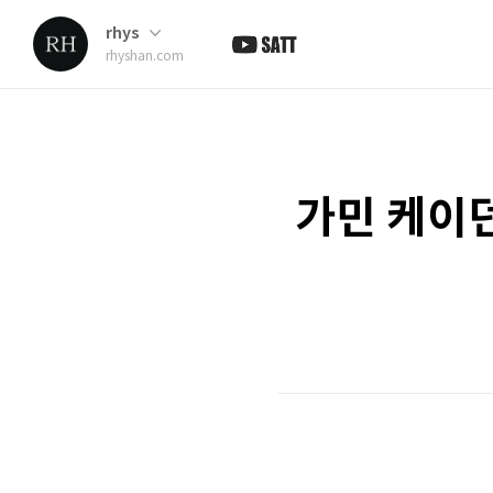
rhys
rhyshan.com
가민 케이던