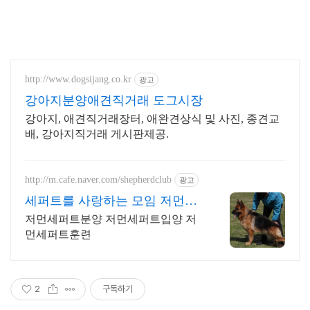
http://www.dogsijang.co.kr
광고
강아지분양애견직거래 도그시장
강아지, 애견직거래장터, 애완견상식 및 사진, 종견교
배, 강아지직거래 게시판제공.
http://m.cafe.naver.com/shepherdclub
광고
세퍼트를 사랑하는 모임 저먼셰
퍼드 전문 분양 클럽
저먼세퍼트분양 저먼세퍼트입양 저
먼세퍼트훈련
2
구독하기