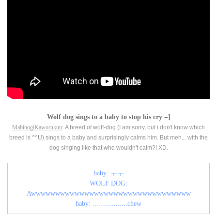
Wolf dog sings to a baby to stop his cry =]
MabinogiKaworukun
:
A breed of wolf-dog (I am sorry, but i don't know which
breed is ^^U) sings to a baby and surprisingly calms him.
But meh... with the
dog singing like that who wouldn't calm?! XD.
baby: ㅜㅜ
WOLF DOG:
Awwwwwwwwwwwwwwwwwwwwwwwwwwwwwwwww
baby: ..................chew