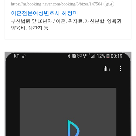
https://m.booking.naver.com/booking/6/bizes/147504
광고
이혼전문여성변호사 하정미
부천법원 앞 18년차 / 이혼, 위자료, 재산분할, 양육권,
양육비, 상간자 등