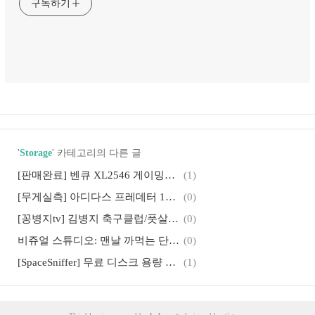
구독하기
'
Storage
' 카테고리의 다른 글
[판매완료] 벤큐 XL2546 게이밍모니터: 240Hz DyAc™ 24.5인치 FHD
(1)
[무게실측] 아디다스 프레데터 19.3 TF 풋살화: 상세사진
(0)
[꽁병지tv] 김병지 축구클럽/풋살장 다산신도시 진건점 후기
(0)
비쥬얼 스튜디오: 맨날 까먹는 단축키와 그것들
(0)
[SpaceSniffer] 무료 디스크 용량 정리 프로그램: 하드디스크 상황을 한눈에 보는 툴
(1)
[PUBG] 배그 전체화면 vs 창모드/전체화면(창) 차이: 인풋렉과 DWM +지싱크
(2)
[윈도우10] 배그 최적화 설정방법 영상 & 스크린샷
(4)