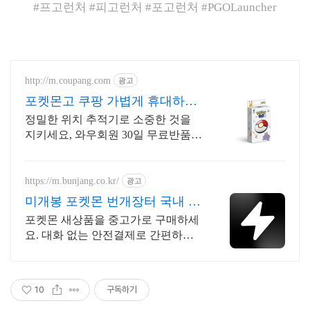
#프고런처 #피고런처 #포고런처 #PGOLauncher
http://m.coupang.com
광고
포켓몬고 쿠팡 가볍게 휴대하는
스마트 기기
정밀한 위치 추적기로 소중한 것을
지키세요, 와우회원 30일 무료반품!
휴대폰액세서리, 아이와 반려동물 안
전, 오늘주문 내일도착 로켓배송.
https://m.bunjang.co.kr/
광고
미개봉 포켓몬 번개장터 국내 최
대 브랜드 중고거래
포켓몬 새상품을 중고가로 구매하세
요. 대화 없는 안전결제로 간편하게!
전국 각지에서 올라오는 전국구 최다
상품 매일 10만 개 이상의 신규 상품
업로드
10
구독하기