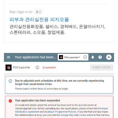
편리하게, 와우회원 무제한 무료배
송.
http://pgo.co.kr
광고
피부과 관리실전용 피지오몰
관리실전용화장품, 셀비스, 경락베드, 온열마사지기,
스톤테라피, 소모품, 창업제품.