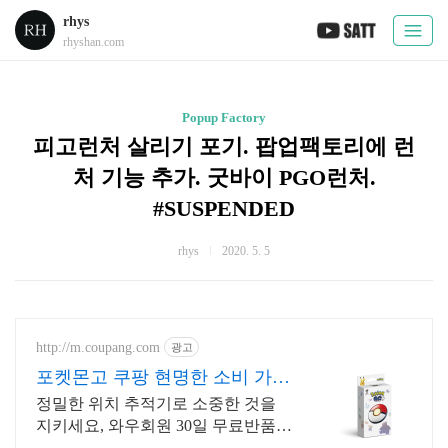
rhys
rhyshan.com
Popup Factory
피고런처 살리기 포기. 팝업팩토리에 런
처 기능 추가. 굿바이 PGO런처.
#SUSPENDED
rhys
2020. 5. 5
http://m.coupang.com
광고
포켓몬고 쿠팡 현명한 소비 가성
비 아이템
정밀한 위치 추적기로 소중한 것을
지키세요, 와우회원 30일 무료반품!
원격 제어, 스마트 연동으로 생활이