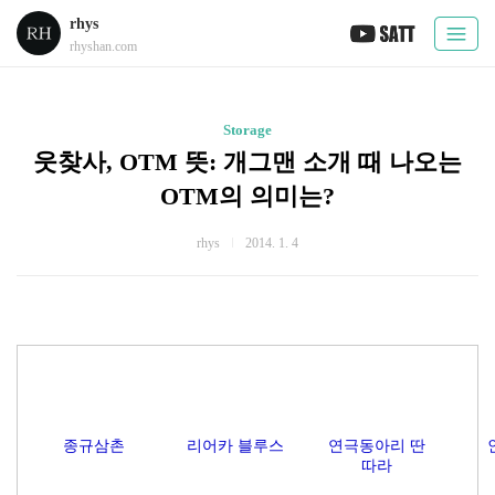
rhys
rhyshan.com
Storage
웃찾사, OTM 뜻: 개그맨 소개 때 나오는
OTM의 의미는?
rhys
2014. 1. 4
종규삼촌
리어카 블루스
연극동아리 딴
따라