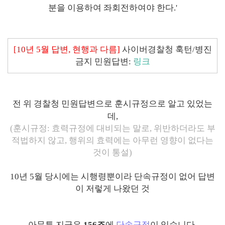
분을 이용하여 좌회전하여야 한다.'
[10년 5월 답변, 현행과 다름]
사이버경찰청 훅턴/병진
금지 민원답변:
링크
전 위 경찰청 민원답변으로 훈시규정
으로 알고 있었는
데,
(훈시규정: 효력규정에 대비되는 말로, 위반하더라도 부
적법하지 않고, 행위의 효력에는 아무런 영향이 없다는
것이 통설)
10년 5월 당시에는 시행령뿐이라 단속규정이 없어 답변
이 저렇게 나왔던 것
아무튼 지금은
156조
에
단속규정
이 있습니다.