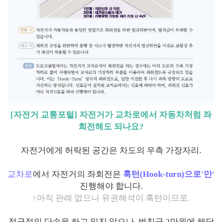
[자전거 교통포털]
자전거가 교차로에서 자동차처럼 좌
회전해도 되나요?
자전거에게 허락된 공간은 차도의 우측 가장자리.
교차로
에서 자전거의 좌회전은
훅턴(Hook-turn)으로'만'
진행해야 합니다.
↑
아직 판례 없으나 유권해석이 훅턴이므로.
적극적인 단속을 하고 있진 않으나, 범칙금 2만원에 해당