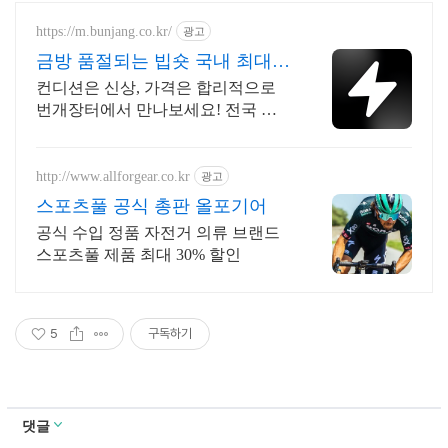
https://m.bunjang.co.kr/
광고
금방 품절되는 빕숏 국내 최대
브랜드 중고거래
컨디션은 신상, 가격은 합리적으로
번개장터에서 만나보세요! 전국 각
지에서 올라오는 전국구 최다 상품
매일 10만 개 이상의 신규 상품 업로
드
http://www.allforgear.co.kr
광고
스포츠풀 공식 총판 올포기어
공식 수입 정품 자전거 의류 브랜드
스포츠풀 제품 최대 30% 할인
5
구독하기
댓글