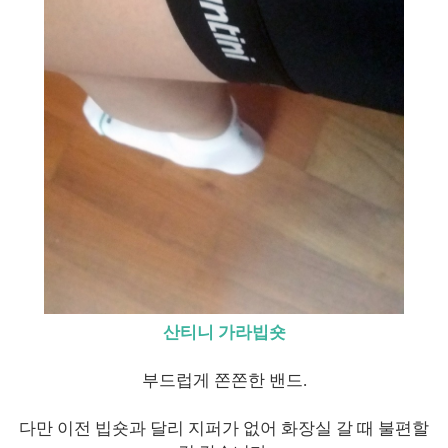
산티니 가라빕숏
부드럽게 쫀쫀한 밴드.
다만 이전 빕숏과 달리 지퍼가 없어 화장실 갈 때 불편할