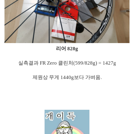
리어 828g
실측결과 FR Zero 클린처(599/828g) = 1427g
제원상 무게 1440g보다 가벼움.