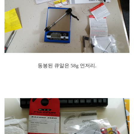
동봉된 큐알은 58g 언저리.