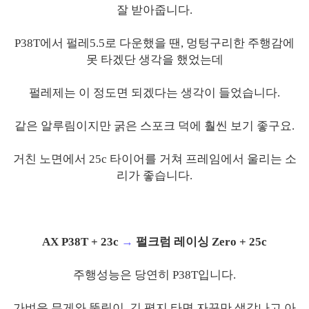
잘 받아줍니다.
P38T에서 펄레5.5로 다운했을 땐, 멍텅구리한 주행감에
못 타겠단 생각을 했었는데
펄레제는 이 정도면 되겠다는 생각이 들었습니다.
같은 알루림이지만 굵은 스포크 덕에 훨씬 보기 좋구요.
거친 노면에서 25c 타이어를 거쳐 프레임에서 울리는 소
리가 좋습니다.
AX P38T + 23c
→
펄크럼 레이싱 Zero + 25c
주행성능은 당연히 P38T입니다.
가벼운 무게와 뚱림이, 긴 평지 타면 자꾸만 생각나고 아