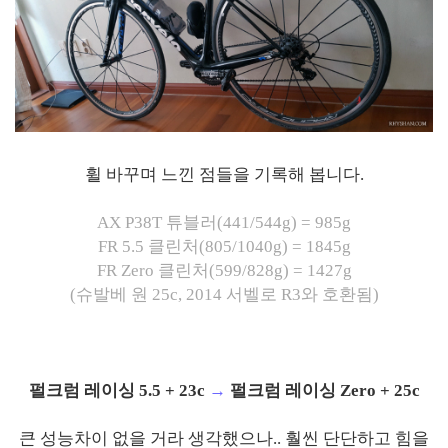
휠 바꾸며 느낀 점들을 기록해 봅니다.
AX P38T 튜블러(441/544g) = 985g
FR 5.5 클린처(805/1040g) = 1845g
FR Zero 클린처(599/828g) = 1427g
(슈발베 원 25c, 2014 서벨로 R3와 호환됨)
펄크럼 레이싱 5.5 + 23c
→
펄크럼 레이싱 Zero + 25c
큰 성능차이 없을 거라 생각했으나.. 훨씬 단단하고 힘을