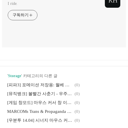
I ride.
구독하기
'
Storage
' 카테고리의 다른 글
[피파3] 포메이션 저장용: 월베 샤비, 161030
(0)
[뮤직뱅크] 볼빨간 사춘기 - 우주를 줄게 (Bolbbalgan4 - Galaxy)
(0)
[게임 창모드] 마우스 커서 창 이탈 방지 프로그램
(0)
MARCOMs Trans & Propaganda Technic
(0)
[우분투 14.04] 시너지 마우스 커서 사라짐 현상 해결방법
(0)