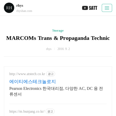
rhys
rhyshan.com
Storage
MARCOMs Trans & Propaganda Technic
rhys
2016. 9. 2
http://www.atstech.co.kr
광고
에이티에스테크놀로지
Pearson Electronics 한국대리점, 다양한 AC, DC 용 전
류센서
https://m.bunjang.co.kr/
광고