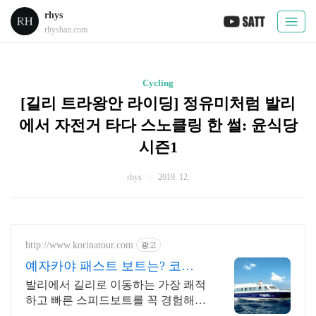
rhys
rhyshan.com
Cycling
[길리 트라왕안 라이딩] 정유미처럼 발리
에서 자전거 타다 스노클링 한 썰: 윤식당
시즌1
rhys
2019. 12.
http://www.korinatour.com
광고
예자카야 패스트 보트는? 코리
나 투어에서!
발리에서 길리로 이동하는 가장 쾌적
하고 빠른 스피드보트를 꼭 경험해보
세요!