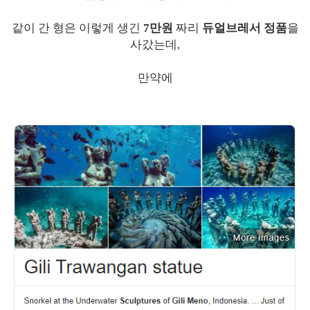
같이 간 형은 이렇게 생긴
7만원
짜리
듀얼브레서 정품
을
사갔는데,
만약에