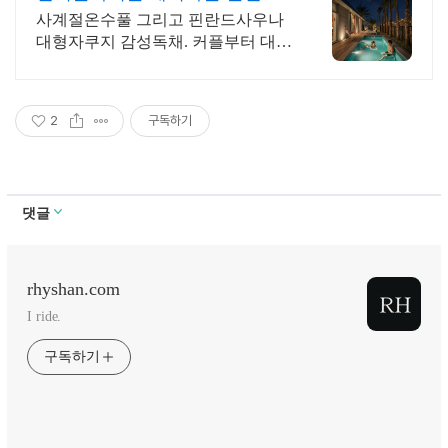
르세라핌도 다녀간 감성풀빌라
사계절온수풀 그리고 핀란드사우나
대형자쿠지 감성독채. 커플부터 대가
족까지 힐링숙소 여행피로 녹이는 온
수풀과 스파, 불멍.제주해녀마을 돌
담길 속에서느끼는 온전한휴식
2
구독하기
댓글
rhyshan.com
I ride.
구독하기