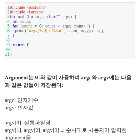
1
#include <iostream>
2
#include <fstream>
3
int
main
(
int
argc
,
char
**
argv
)
{
4
int
count
;
5
for
(
count
=
0
;
count
<
argc
;
count
++
)
{
6
printf
(
"argv[%d] : %s
\n
"
,
count
,
argv
[
count
]);
7
}
8
9
return
0
;
10
11
}
Argument는 이와 같이 사용하며 argc와 argv에는 다음
과 같은 값들이 저장된다:
argc: 인자개수
argv: 인자값
argv[0]: 실행파일명
argv[1], argv[2], argv[3]...: 순서대로 사용자가 입력한
argument들