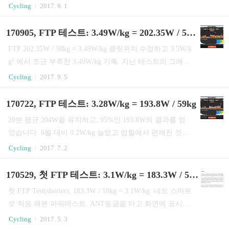
한 평가를 위해 조심해야겠습니다. 1시간 FTP 테스트를 미
Cycling
2017. 9. 1
도 있나봅니다. 타보니 20분 테스트 처럼, 화면에 평균파워
뤄왔었는데, 필요성을 느낍니다. 무산소 영역을 제거한 20
가 표시되지 않아 가민 랩 파워로 현재 평균값을 봐야했으
분 평균 파워에 0.95를 곱해 FTP를 추정하는데 0.95란 값이
170905, FTP 테스트: 3.49W/kg = 202.35W / 58kg
며 20분 파워의 0.9는 커녕 0.85도 나오지 않을 것을 느꼈습
라이더의 특성에 따라 적절한 값이 아닐 수 있고, 선수가
니다...
FTP 202.35W / 58kg = 3.49W/kg 클릿위치 수정하고 3.5W/k
아닌 동호인에겐 매우 당연히 그렇다고. 이번 20분 파워에
g! 에서 조금 부족한 3.49W/kg 기록. 지난 테스트의 그래프
0.85를 곱하면 3.31W/kg, 0.8을 곱하면 3.11W/kg입니다. 1
와 다르게 초반에 밟다 서서히 지쳐가는 모습이고 중간중
Cycling
2017. 9. 5
시간 테스트 결과가 앞으로 어떤 값을 곱하면 좋을지, 제
간 꺼져가는 불씨를 살리려는 애처로운 모습이 보임. 1707
지구력이 어느 수준인지 알려줄 것 같습니다. 이번 테스트
22, FTP 테스트: 193.8W / 59kg = 3.28W/kg 게으른 시즌을
170722, FTP 테스트: 3.28W/kg = 193.8W / 59kg
는 0.9를 곱해 기록해 봅니다. FTP 199.8W / 57kg = 3.51W/
보내고 있지만.. 어찌저찌 오르고 있는 수치. 땡스 투 즈위
kg..
20분 평균 204W을 유지하고, 95%인 193.8W의 결과를 얻
프트..
었습니다. 6월 대비 0.2W/kg 늘었고 업힐에서 편해진 것이
느껴집니다. 170529, 첫 FTP 테스트: 3.1W/kg = 183.3W / 5
Cycling
2017. 7. 2
9kg 몸무게는 그대로이고 파워만 늘었습니다. 잘 입던 바
지가 안 맞는 거 빼면.. 좋은 방향이라 생각합니다. 첫 테스
170529, 첫 FTP 테스트: 3.1W/kg = 183.3W / 59kg
트에서 탈진했던 것을 생각하면 비교적 여유로왔고 바꾼
첫 FTP Test(shorter), 183.3W / 59kg = 3.1W/kg. 네오 스마트
피팅이 잘 맞는 것 같아 기쁘네요. 다음 테스트에서 10와트
로 처음 해본 파워테스트. ANT동글을 타고 화면에 표시되
올려서 20분 210W 유지한다면 예상몸무게 58.5에 FTP 3.4
는 와트는 사람을 겸손하게 만들고 크리스 프룸의 W/kg는
Cycling
2017. 5. 3
W/kg 진입하겠습니다. 210W x 0.95 / 58.5kg = 3.41W/kg 쉽