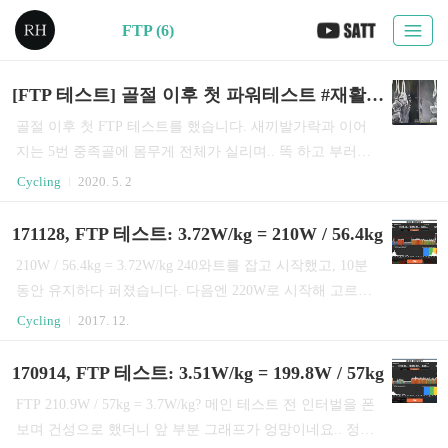
FTP (6)
[FTP 테스트] 골절 이후 첫 파워테스트 #재활로그
골절 이후 첫 FTP 테스트를 했습니다. 새끼발가락과 이어
지는 5번 중족골에 몸무게 전체가 실리며.. 똑 하고 부러져
핀을 박은 상태입니다. 목발을 짚으며 운동 안하고 먹기만
Cycling
2020. 5. 2
한 결과.. 체지방은 19.4% 까지 늘었었구요. 안되겠다 싶
어.. 뛸 수 있을 때쯤.. 탁스 네오 2T - 스마트로라를 구입했
171128, FTP 테스트: 3.72W/kg = 210W / 56.4kg
고, FTP빌더 워크아웃을 두어번 탄 뒤, 두 종류의 파워테스
210W / 56.4kg = 3.72W/kg 240와트를 잡고 시작했고, 10분
트를 했습니다. 첫번째는 20분 FTP 테스트. 2점대 후반을
동안 유지하다 퍼졌습니다. 다음엔 220W로 시작해 고르게
예상했으나.. 결과는 택도 없는 145W / 61.1kg = 2.37W/kg..
올라가는 그래프를 그려 봐야겠습니다. 여전히 어렵네요.
Cycling
2017. 12.
간만에 들어간 고통의 테스트에 무너져 내렸습니다. http
Custom Workout - FTP Test 1h 그리고 생각만 하던 1시간 F
s://www.strava.com/activities/3423120869 (분해서) 워크아웃
TP 테스트 도전. 즈위프트엔 20분짜리 밖에 없어 1시간 커
170914, FTP 테스트: 3.51W/kg = 199.8W / 57kg
을 직접 만들어 MAP 테스트를 해보려 했는데, 오호.. ..
스텀 테스트를 만들어 봤습니다. 워밍업 ~ Z3 ~ 쿨다운한
FTP 210.9W / 57kg = 3.7W/kg? 메인 테스트 전 인터벌을 폰
뒤 60분 FTP 측정을 하도록 했습니다. 즈위프트 워크아웃
보며 건성으로 했더니 앞 부분 그래프가 엉망이네요.. 정확
- Browse by Tags 다른 사람이 만든 워크아웃을 땡겨올 수