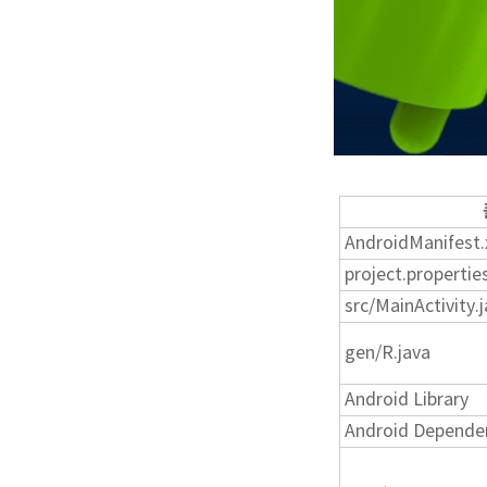
AndroidManifest.
project.propertie
src/MainActivity.
gen/R.java
Android Library
Android Depende