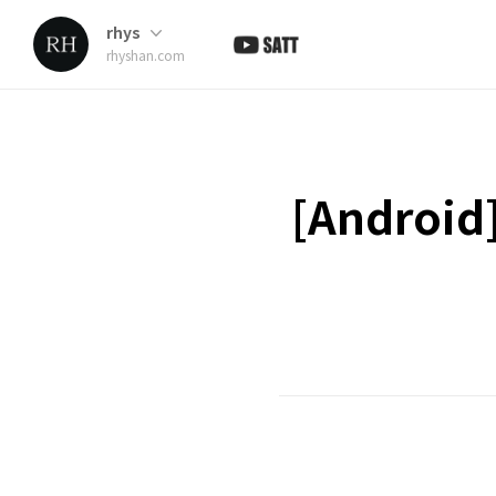
rhys
rhyshan.com
[Andro