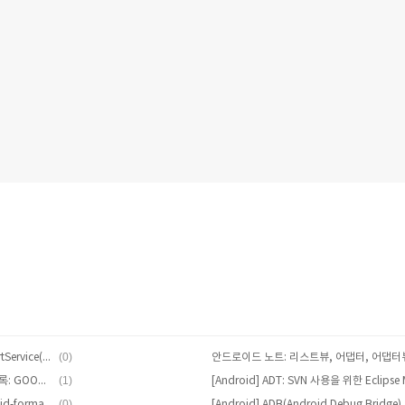
(0)
안드로이드 노트: 서비스, 생존주기, startService(), bindService(), ANR, AIDL, RPC
(1)
유료앱 판매를 위한 구글 판매자 계정 등록: GOOGLE 월렛
(0)
Eclipse, Coding Style: Setting android-formatting.xml & android.importorder