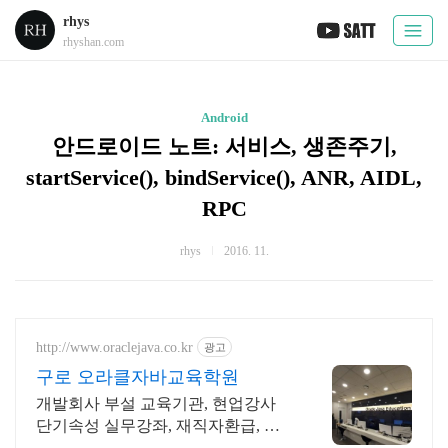
rhys
rhyshan.com
Android
안드로이드 노트: 서비스, 생존주기,
startService(), bindService(), ANR, AIDL,
RPC
rhys
2016. 11.
http://www.oraclejava.co.kr
광고
구로 오라클자바교육학원
개발회사 부설 교육기관, 현업강사
단기속성 실무강좌, 재직자환급, 구
직자 무료취업