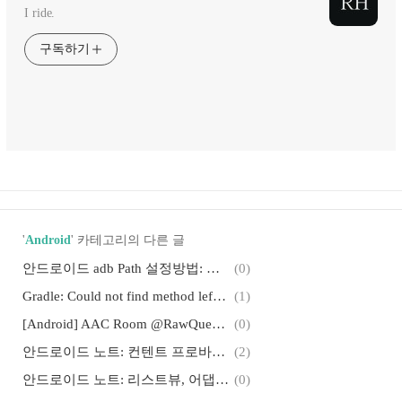
I ride.
구독하기
'
Android
' 카테고리의 다른 글
안드로이드 adb Path 설정방법: %ANDROID_HOME%\platform-tools 환경변수
(0)
Gradle: Could not find method leftShift() for arguments on task ':clean' of type org.gradle.api.DefaultTask.
(1)
[Android] AAC Room @RawQuery: SimpleSQLiteQuery with SELECT projection, WHERE selection
(0)
안드로이드 노트: 컨텐트 프로바이더(CP), 컨텐트 리졸버(CR), 컨텐트 옵저버(CO), 복수/단수 URI
(2)
안드로이드 노트: 리스트뷰, 어댑터, 어댑터뷰, 겟뷰, 오버스크롤
(0)