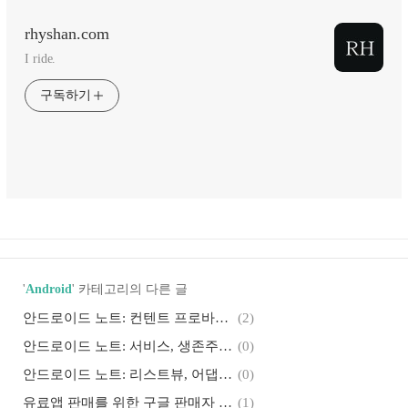
rhyshan.com
I ride.
구독하기
'
Android
' 카테고리의 다른 글
안드로이드 노트: 컨텐트 프로바이더(CP), 컨텐트 리졸버(CR), 컨텐트 옵저버(CO), 복수/단수 URI
(2)
안드로이드 노트: 서비스, 생존주기, startService(), bindService(), ANR, AIDL, RPC
(0)
안드로이드 노트: 리스트뷰, 어댑터, 어댑터뷰, 겟뷰, 오버스크롤
(0)
유료앱 판매를 위한 구글 판매자 계정 등록: GOOGLE 월렛
(1)