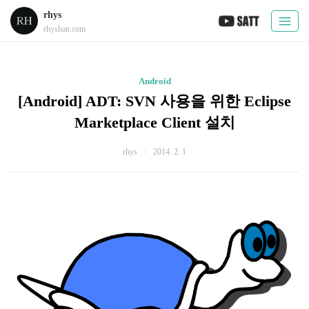
rhys
rhyshan.com
Android
[Android] ADT: SVN 사용을 위한 Eclipse
Marketplace Client 설치
rhys
2014. 2. 1