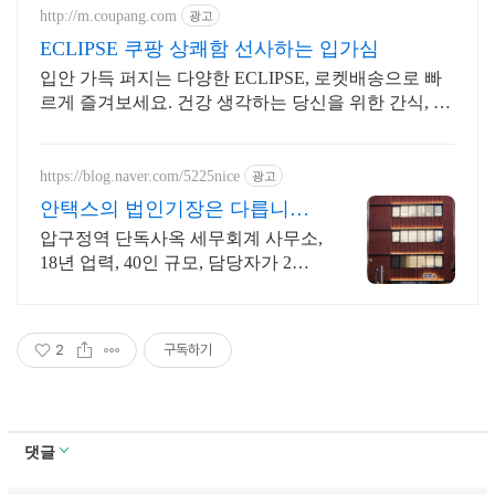
http://m.coupang.com
광고
ECLIPSE 쿠팡 상쾌함 선사하는 입가심
입안 가득 퍼지는 다양한 ECLIPSE, 로켓배송으로 빠
르게 즐겨보세요. 건강 생각하는 당신을 위한 간식, 쿠
팡에서 달콤함을 놓치지 마세요.
https://blog.naver.com/5225nice
광고
안택스의 법인기장은 다릅니다
2인 담당 케어로 즉시 소통
압구정역 단독사옥 세무회계 사무소,
18년 업력, 40인 규모, 담당자가 2명
기장계약시 부가가치세 신고 무료/
기장료 1개월 무료/ 소급 기장료 무
료.
2
구독하기
댓글