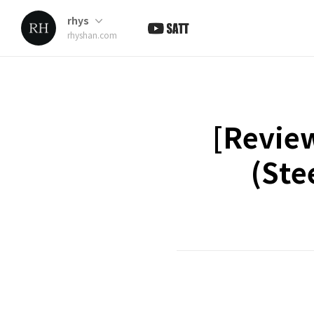
rhys
rhyshan.com
[Revi
(Ste