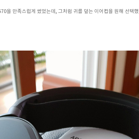
570을 만족스럽게 썼었는데, 그처럼 귀를 덮는 이어컵을 원해 선택