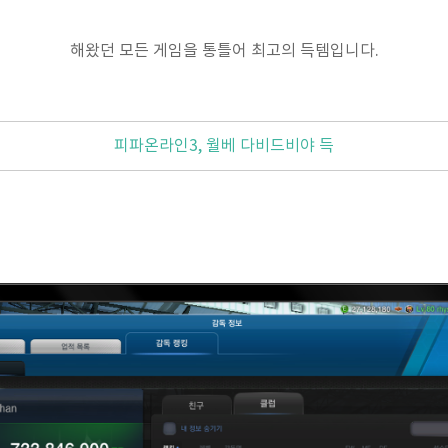
해왔던 모든 게임을 통틀어 최고의 득템입니다.
피파온라인3, 월베 다비드비야 득