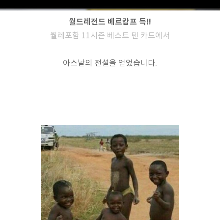
월드레전드 베르캄프 득!!
월레포함 11시즌 베스트 텐 카드에서
아스날의 전설을 얻었습니다.