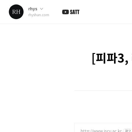
rhys
rhyshan.com
[피파3,
http://www.iscu.ac.kr
광고