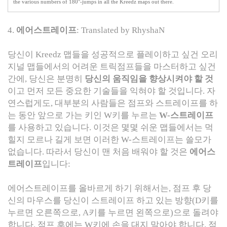
the various numbers of 180°-jumps in all the Kreedz maps out there.
4.
에어스트레이프
: Translated by RhyshaN
당신이 Kreedz 맵들을 성공적으로 플레이하고 싶건 오리
지널 맵들에서의 어려운 트릭점프들을 마스터하고 싶건
간에, 당신은 분명히
당신의 움직임을 향상시켜야 할 것
이고 먼저 모든 중요한 기술들을 익혀야 할 것입니다. 자
연스럽게도, 대부분의 사람들은 점프와 스트레이프를 하
는 동안 앞으로 가는 키인 W키를 누르는
W-스트레이프
를 사용하고 있습니다. 이것은 몇몇 쉬운 맵들에서는 먹
힐지 모르나 길게 보면 이러한 W-스트레이프는 쓸모가
없습니다. 따라서 당신이 맨 처음 배워야 할 것은
에어스
트레이프
입니다:
에어스트레이프를 올바르게 하기 위해서는, 점프 후 당
신의 마우스를 당신이 스트레이프 하고 있는 방향(D키를
누르면 오른쪽으로, A키를 누르면 왼쪽으로)으로 돌려야
합니다. 점프 후에는 W키에 손을 대지 말아야 합니다. 점