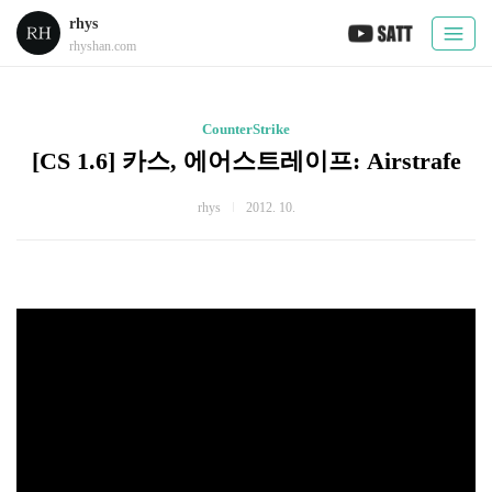
rhys
rhyshan.com
CounterStrike
[CS 1.6] 카스, 에어스트레이프: Airstrafe
rhys
2012. 10.