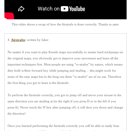
This video shows a recap of how the Airstrafe is done correctly. Thanks to
saier
.
4.
Airstrafes
: written by
faker
No matter if you want to play Kreedz maps successfully or master hard trickjumps on
the original maps, you obviously got to
improve your movement
and learn all the
important techniques first. Most people are using
“w-strafes”
by nature, which means
they hold w/their forward key while jumping and strafing… this might work for
some of the easy maps but in the long run these “w-strafes” are of no use. Therefore
the first thing you got to learn is the
Airstrafe
:
To perform the Airstrafe correctly, you got to jump off and move your mouse to the
same direction you are strafing at (to the right if you press D or to the left if you
press A).
Never
touch the W key after jumping off, it will slow you down and change
the direction!
Once you learned performing the Airstrafe correctly you will be able to easily beat