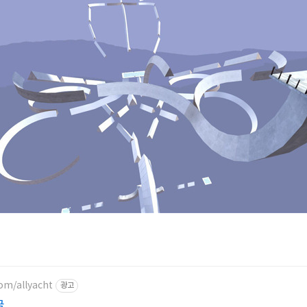
om/allyacht
광고
글