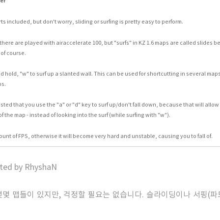
er
ts included, but don't worry, sliding or surfing is pretty easy to perform.
 there are played with
airaccelerate 100
, but "surfs" in KZ 1.6 maps are called slides
 of course.
d hold, "w" to surf up a slanted wall. This can be used for shortcutting in several map
ps.
ested that you use the "a" or "d" key to surf up/don't fall down, because that will allo
 the map - instead of looking into the surf (while surfing with "w").
unt of FPS, otherwise it will become very hard and unstable, causing you to fall of.
ated by RhyshaN
몇몇 맵들이 있지만, 걱정할 필요는 없습니다. 슬라이딩이나 서핑(