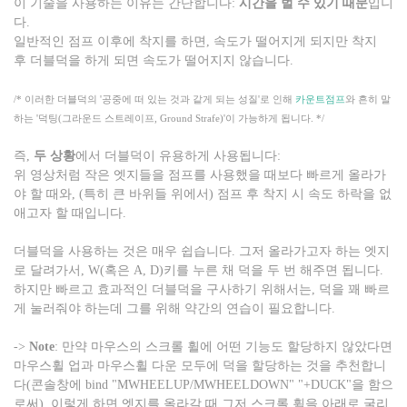
이 기술을 사용하는 이유는 간단합니다:
시간을 벌 수 있기 때문
입니
다.
일반적인 점프 이후에 착지를 하면, 속도가 떨어지게 되지만 착지
후 더블덕을 하게 되면 속도가 떨어지지 않습니다.
/* 이러한 더블덕의 '공중에 떠 있는 것과 같게 되는 성질'로 인해
카운트점프
와 흔히 말
하는 '덕팅(그라운드 스트레이프, Ground Strafe)'이 가능하게 됩니다. */
즉,
두 상황
에서 더블덕이 유용하게 사용됩니다:
위 영상처럼 작은 엣지들을 점프를 사용했을 때보다 빠르게 올라가
야 할 때와, (특히 큰 바위들 위에서) 점프 후 착지 시 속도 하락을 없
애고자 할 때입니다.
더블덕을 사용하는 것은 매우 쉽습니다. 그저 올라가고자 하는 엣지
로 달려가서, W(혹은 A, D)키를 누른 채 덕을 두 번 해주면 됩니다.
하지만 빠르고 효과적인 더블덕을 구사하기 위해서는, 덕을 꽤 빠르
게 눌러줘야 하는데 그를 위해 약간의 연습이 필요합니다.
->
Note
: 만약 마우스의 스크롤 휠에 어떤 기능도 할당하지 않았다면
마우스휠 업과 마우스휠 다운 모두에 덕을 할당하는 것을 추천합니
다(콘솔창에 bind "MWHEELUP/MWHEELDOWN" "+DUCK"을 함으
로써). 이렇게 하면 엣지를 올라갈 때 그저 스크롤 휠을 아래로 굴리