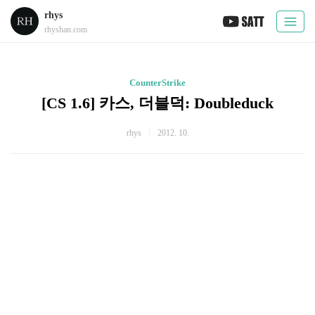
rhys
rhyshan.com
CounterStrike
[CS 1.6] 카스, 더블덕: Doubleduck
rhys
2012. 10.