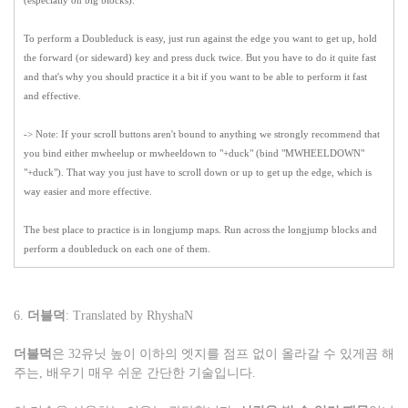
(especially on big blocks).
To perform a Doubleduck is easy, just run against the edge you want to get up, hold
the forward (or sideward) key and press duck twice. But you have to do it quite fast
and that's why you should practice it a bit if you want to be able to perform it fast
and effective.
->
Note:
If your scroll buttons aren't bound to anything we strongly recommend that
you bind either mwheelup or mwheeldown to "+duck" (bind "MWHEELDOWN"
"+duck"). That way you just have to scroll down or up to get up the edge, which is
way easier and more effective.
The best place to practice is in longjump maps. Run across the longjump blocks and
perform a doubleduck on each one of them.
6.
더블덕
: Translated by RhyshaN
더블덕
은 32유닛 높이 이하의 엣지를 점프 없이 올라갈 수 있게끔 해
주는, 배우기 매우 쉬운 간단한 기술입니다.