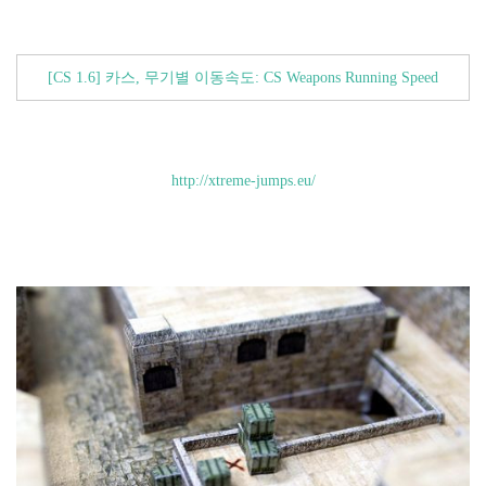
[CS 1.6] 카스, 무기별 이동속도: CS Weapons Running Speed
http://xtreme-jumps.eu/