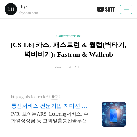
rhys
rhyshan.com
CounterStrike
[CS 1.6] 카스, 패스트런 & 월럽(벽타기,
벽비비기): Fastrun & Wallrub
rhys
2012. 10.
http://gmission.co.kr/
광고
통신서비스 전문기업 지미션 고
객응대의 새로운 패러다임
IVR, 보이는ARS, Lettering서비스, 수
화영상상담 등 고객맞춤통신솔루션