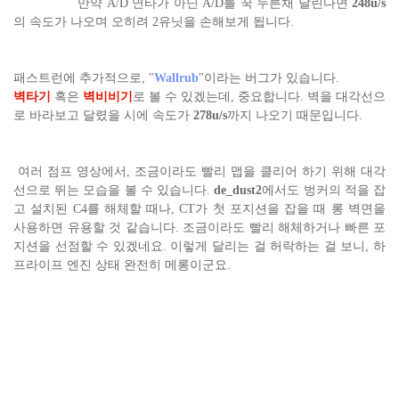
만약 A/D 연타가 아닌 A/D를 꾹 누른채 달린다면
248u/s
의 속도가 나오며 오히려 2유닛을 손해보게 됩니다.
패스트런에 추가적으로, "
Wallrub
"이라는 버그가 있습니다.
벽타기
혹은
벽비비기
로 볼 수 있겠는데, 중요합니다. 벽을 대각선으
로 바라보고 달렸을 시에 속도가
278u/s
까지 나오기 때문입니다.
여러 점프 영상에서, 조금이라도 빨리 맵을 클리어 하기 위해 대각
선으로 뛰는 모습을 볼 수 있습니다.
de_dust2
에서도 벙커의 적을 잡
고 설치된 C4를 해체할 때나, CT가 첫 포지션을 잡을 때 롱 벽면을
사용하면 유용할 것 같습니다. 조금이라도 빨리 해체하거나 빠른 포
지션을 선점할 수 있겠네요. 이렇게 달리는 걸 허락하는 걸 보니, 하
프라이프 엔진 상태 완전히 메롱이군요.