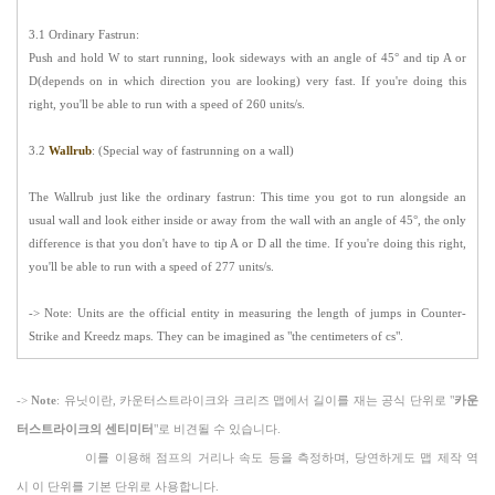
3.1 Ordinary Fastrun:
Push and hold W to start running, look sideways with an angle of 45° and tip A or
D(depends on in which direction you are looking) very fast. If you're doing this
right, you'll be able to run with a speed of
260 units/s
.
3.2
Wallrub
: (Special way of fastrunning on a wall)
The Wallrub just like the ordinary fastrun: This time you got to run alongside an
usual wall and look either inside or away from the wall with an angle of 45°, the only
difference is that you don't have to tip A or D all the time. If you're doing this right,
you'll be able to run with a speed of
277 units/s
.
->
Note
: Units are the official entity in measuring the length of jumps in Counter-
Strike and Kreedz maps. They can be imagined as "the centimeters of cs".
->
Note
:
유닛
이란, 카운터스트라이크와 크리즈 맵에서 길이를 재는 공식 단위로 "
카운
터스트라이크의 센티미터
"로 비견될 수 있습니다.
이를 이용해 점프의 거리나 속도 등을 측정하며, 당연하게도 맵 제작 역
시 이 단위를 기본 단위로 사용합니다.