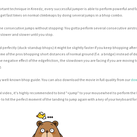
rtant technique in Kreedz, every successful jumper is able to perform powerful and 
o
get fast times on normal climbmaps
by doing several jumps in a bhop combo.
e consecutive jumps without stopping: You gotta perform several consecutive airstr
 slower and slower until you stop.
d perfectly (duck-standup bhops) it might be slightly faster if you keep bhopping aft
e of the pros bhopping short distances of normal ground (f.e. a bridge) instead of d
he negative effect of the edgefriction
, the slowdown you are facing if you are moving
g.
tty well-known bhop guide. You can also download the movie in full quality from our
dow
ial video, it's highly recommended to bind "+jump" to your mousewheel to perform t
e to hit the perfect moment of the landing to jump again with a key of your keyboard for 