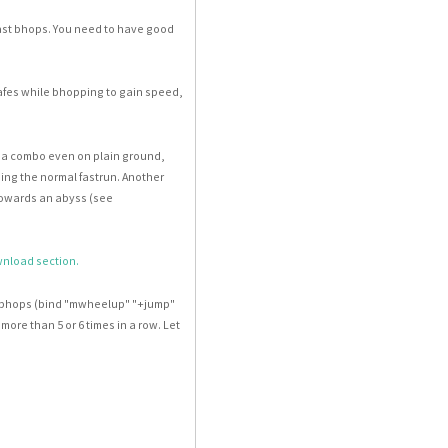
fast bhops. You need to have good
afes while bhopping to gain speed,
er a combo even on plain ground,
oing the normal fastrun. Another
 towards an abyss (see
nload section.
he bhops (bind "mwheelup" "+jump"
more than 5 or 6 times in a row. Let