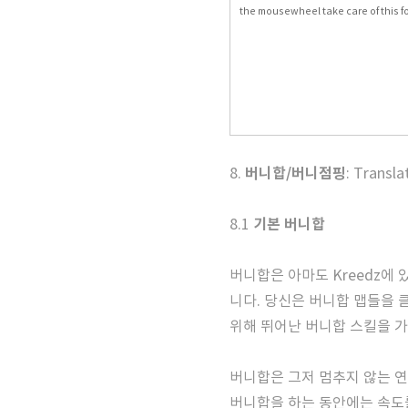
the mousewheel take care of this f
버니합/버니점핑
8.
: Transl
기본 버니합
8.1
버니합은 아마도 Kreedz에
니다. 당신은 버니합 맵들을
위해 뛰어난 버니합 스킬을 가
버니합은 그저 멈추지 않는 
버니합을 하는 동안에는 속도