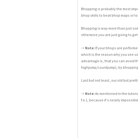
Bhopping is probably the most impo
bhop skills to
beat bhop maps
or t
Bhopping is way more than just som
otherwise you are just going to get
Note:
->
If your bhops are performe
which is the reason why you see som
advantage
is, that you can
avoid t
highjump/countjump), by bhoppin
Last but not least, our old but pre
Note:
->
As mentioned in the tutor
f.e.), because it's nearly impossibl