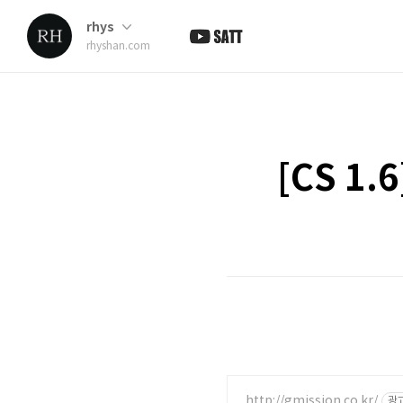
rhys
rhyshan.com
[CS 1.
http://gmission.co.kr/
광