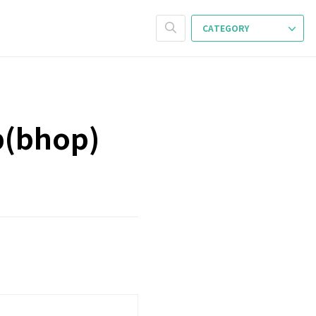
CATEGORY
p(bhop)