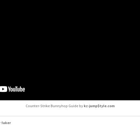
kz-jump$tyle.com
Counter-Strike Bunnyhop Guide by
faker
y